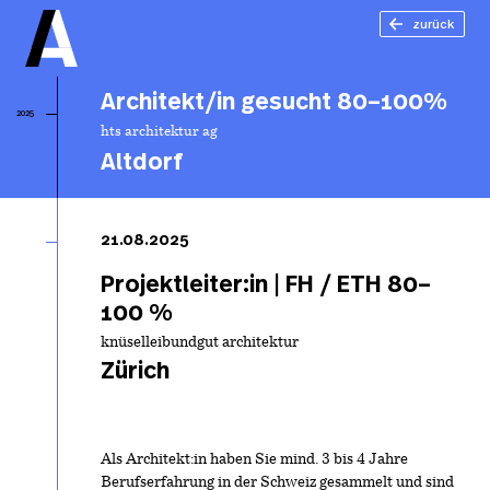
zurück
Architekt/in gesucht 80–100%
2025
hts architektur ag
Altdorf
Ar
ge
21.08.2025
1
Projektleiter:in | FH / ETH 80–
100 %
knüselleibundgut architektur
Zürich
Als Architekt:in haben Sie mind. 3 bis 4 Jahre
Berufserfahrung in der Schweiz gesammelt und sind