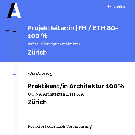
zurück
Projektleiter:in | FH / ETH 80–
2025
100 %
knüselleibundgut architektur
Zürich
Pro
| 
18.08.2025
80
Praktikant/in Architektur 100%
UC'NA Architekten ETH SIA
Zürich
Per sofort oder nach Vereinbarung