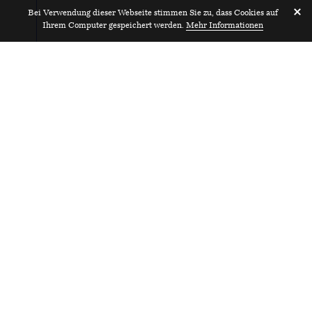
Bei Verwendung dieser Webseite stimmen Sie zu, dass Cookies auf
Ihrem Computer gespeichert werden.
Mehr Informationen
Projektleitung 100%
2022
BUR Architekten AG
Zürich
Pr
HUB Architektur
1
Materialarchiv.ch