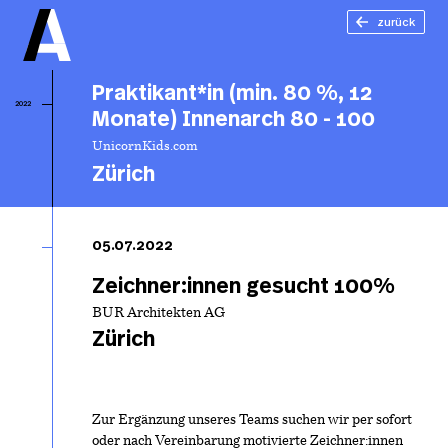
zurück
Praktikant*in (min. 80 %, 12
2022
Monate) Innenarch 80 - 100
UnicornKids.com
Zürich
Pr
(m
05.07.2022
12
In
Zeichner:innen gesucht 100%
- 
BUR Architekten AG
Zürich
Zur Ergänzung unseres Teams suchen wir per sofort
oder nach Vereinbarung motivierte Zeichner:innen