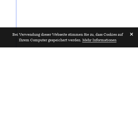
Bei Verwendung dieser Webseite stimmen Sie zu, dass Cookies auf
Ihrem Computer gespeichert werden.
Mehr Informationen
Mitarbeiter:innen gesucht!
2023
ARGE Studio Burkhardt & Lucas Michael Architektur
Zürich