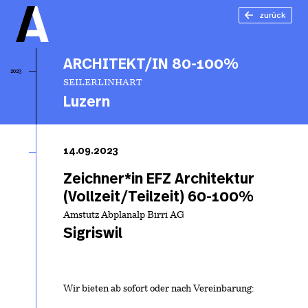
zurück
ARCHITEKT/IN 80-100%
2023
SEILERLINHART
Luzern
A
80
14.09.2023
Zeichner*in EFZ Architektur
(Vollzeit/Teilzeit) 60-100%
Amstutz Abplanalp Birri AG
Sigriswil
Wir bieten ab sofort oder nach Vereinbarung: