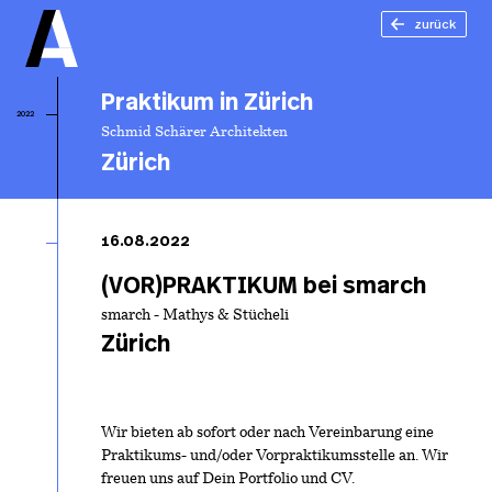
zurück
Praktikum in Zürich
2022
Schmid Schärer Architekten
Zürich
Pr
in
16.08.2022
(VOR)PRAKTIKUM bei smarch
smarch - Mathys & Stücheli
Zürich
Wir bieten ab sofort oder nach Vereinbarung eine
Praktikums- und/oder Vorpraktikumsstelle an. Wir
freuen uns auf Dein Portfolio und CV.