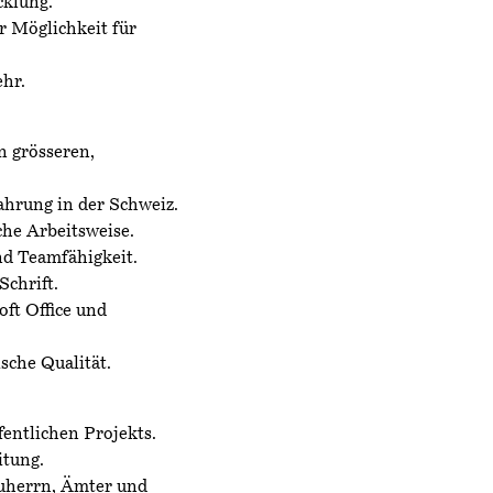
cklung.
r Möglichkeit für
hr.
n grösseren,
ahrung in der Schweiz.
che Arbeitsweise.
d Teamfähigkeit.
Schrift.
ft Office und
ische Qualität.
entlichen Projekts.
itung.
uherrn, Ämter und