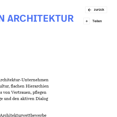
ARCHITEKT/IN
– ETH/FH 80-
zurück
100%
IN ARCHITEKTUR
Teilen
 Architektur-Unternehmen
ltur, flachen Hierarchien
is von Vertrauen, pflegen
e und den aktiven Dialog
 Architekturwettbewerbe