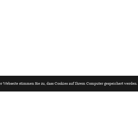
r Webseite stimmen Sie zu, dass Cookies auf Ihrem Computer gespeichert werden
iv.ch
Architekturagenda.ch
kt*innen 80 - 100%
 Riva Architekten AG