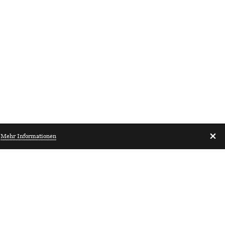
.
Mehr Informationen
Architekturbibliothek.ch
Luzern
Architekt*innen
80 - 100%