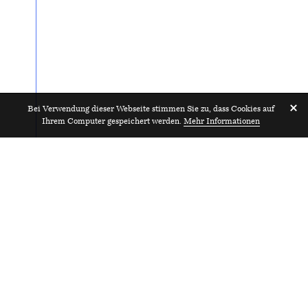
Bei Verwendung dieser Webseite stimmen Sie zu, dass Cookies auf
Ihrem Computer gespeichert werden.
Mehr Informationen
Entwurfsarchitekt*in 80–100%
2026