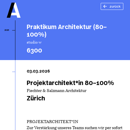
zurück
Praktikum Architektur (80–
2026
100%)
studio w
6300
Pr
Ar
03.03.2026
(8
Projektarchitekt*in 80–100%
Fiechter & Salzmann Architektur
Zürich
PROJEKTARCHITEKT*IN
Zur Verstärkung unseres Teams suchen wir per sofort