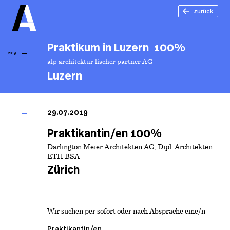
zurück
Praktikum in Luzern 100%
2019
alp architektur lischer partner AG
Luzern
Pr
in
29.07.2019
1
Praktikantin/en 100%
Darlington Meier Architekten AG, Dipl. Architekten
ETH BSA
Zürich
Wir suchen per sofort oder nach Absprache eine/n
Praktikantin/en