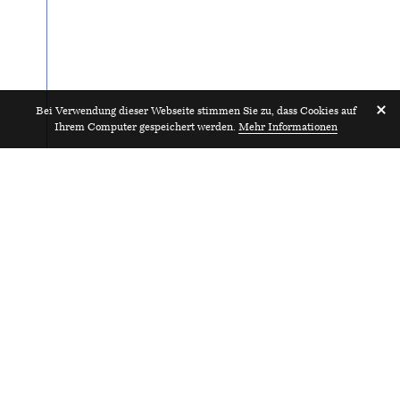
Bei Verwendung dieser Webseite stimmen Sie zu, dass Cookies auf
Ihrem Computer gespeichert werden.
Mehr Informationen
Architekt/in mit
2019
Ausführungserfahrung (ETH/FH)
100%