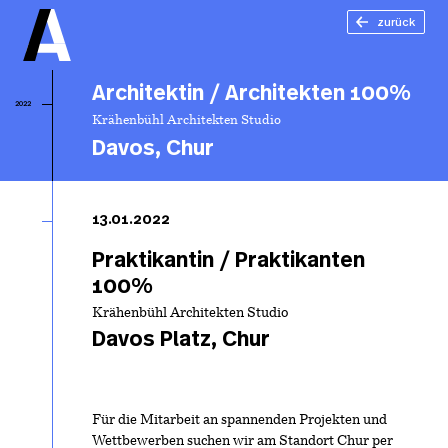
zurück
Architektin / Architekten 100%
2022
Krähenbühl Architekten Studio
Davos, Chur
Ar
/
13.01.2022
Ar
1
Praktikantin / Praktikanten
100%
Krähenbühl Architekten Studio
Davos Platz, Chur
Für die Mitarbeit an spannenden Projekten und
Wettbewerben suchen wir am Standort Chur per