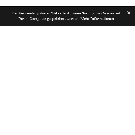
Bei Verwendung dieser Webseite stimmen Sie zu, dass Cookies auf
Ihrem Computer gespeichert werden.
Mehr Informationen
ZeichnerIn EFZ / Bereich
2022
Architektur 80-100%
Arndt Geiger Herrmann
Zürich
Ze
HUB Architektur
EF