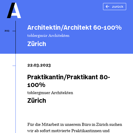
zurück
Architektin/Architekt 60-100%
2023
toblergmür Architekten
Zürich
Ar
60
22.03.2023
Praktikantin/Praktikant 80-
100%
toblergmuer Architekten
Zürich
Für die Mitarbeit in unserem Büro in Zürich suchen
wir ab sofort motivierte Praktikantinnen und