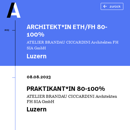
zurück
ARCHITEKT*IN ETH/FH 80-
2023
100%
ATELIER BRANDAU CICCARDINI Architekten FH
SIA GmbH
Luzern
A
ET
08.08.2023
1
PRAKTIKANT*IN 80-100%
ATELIER BRANDAU CICCARDINI Architekten
FH SIA GmbH
Luzern