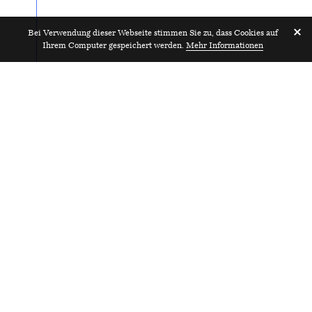
Bei Verwendung dieser Webseite stimmen Sie zu, dass Cookies auf
Ihrem Computer gespeichert werden.
Mehr Informationen
Praktikant:in FH oder ETH,
2023
deutschsprachig 80-100%
BAUS baut GmbH
Zürich