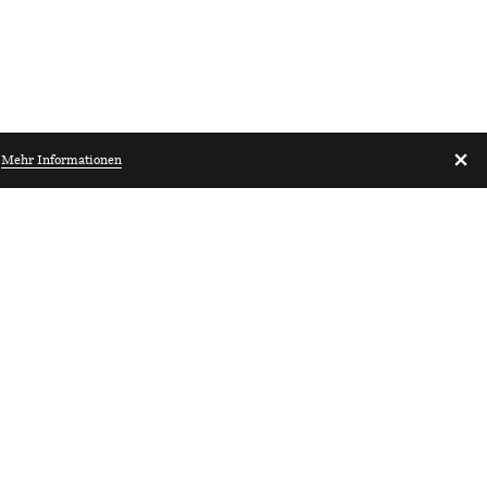
.
Mehr Informationen
Architekturbibliothek.ch
Luzern
Projektleiter:in
Architektur
80–100%
 & Architektur
 Zentralschweiz
orw