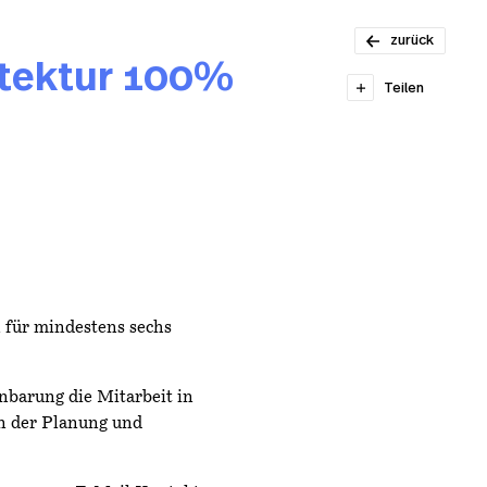
Architekt/in
ETH/FH
zurück
100%
itektur 100%
Teilen
n für mindestens sechs
nbarung die Mitarbeit in
in der Planung und