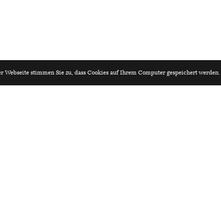
r Webseite stimmen Sie zu, dass Cookies auf Ihrem Computer gespeichert werden
iv.ch
Architekturagenda.ch
leiter:in Architektur 80–100%
 Mühlebach Architektur ETH SIA BSA
rat einreichen?
Redaktion:
ne-Formular:
Hochschule Luzern – Technik
Redaktion Architekturagenda
Technikumstrasse 21
,
6048
H