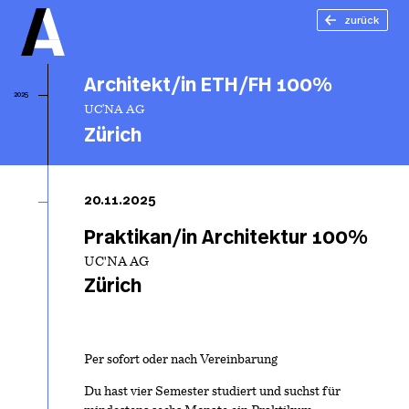
zurück
Architekt/in ETH/FH 100%
2025
UC'NA AG
Zürich
Ar
E
20.11.2025
1
Praktikan/in Architektur 100%
UC'NA AG
Zürich
Per sofort oder nach Vereinbarung
Du hast vier Semester studiert und suchst für