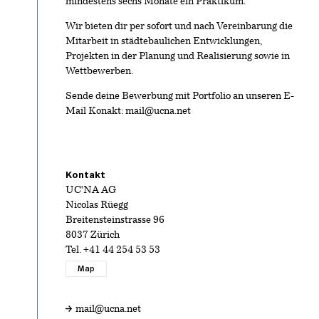
mindestens sechs Monate ein Praktikum.
Wir bieten dir per sofort und nach Vereinbarung die
Mitarbeit in städtebaulichen Entwicklungen,
Projekten in der Planung und Realisierung sowie in
Wettbewerben.
Sende deine Bewerbung mit Portfolio an unseren E-
Mail Konakt: mail@ucna.net
Kontakt
UC'NA AG
Nicolas Rüegg
Breitensteinstrasse 96
8037 Zürich
Tel.
+41 44 254 53 53
Map
mail@ucna.net