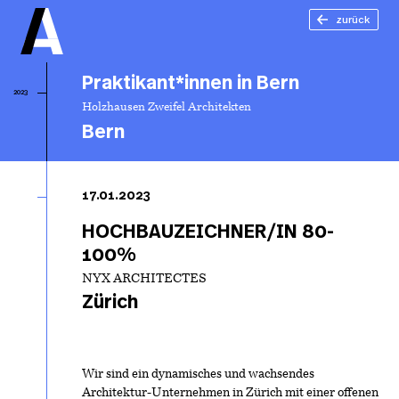
zurück
Praktikant*innen in Bern
2023
Holzhausen Zweifel Architekten
Bern
Pr
in
17.01.2023
HOCHBAUZEICHNER/IN 80-
100%
NYX ARCHITECTES
Zürich
Wir sind ein dynamisches und wachsendes
Architektur-Unternehmen in Zürich mit einer offenen