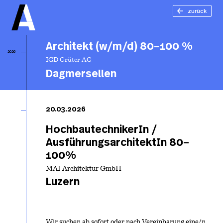
zurück
Architekt (w/m/d) 80–100 %
2026
IGD Grüter AG
Dagmersellen
Ar
(w
20.03.2026
80
%
HochbautechnikerIn /
AusführungsarchitektIn 80–
100%
MAI Architektur GmbH
Luzern
Wir suchen ab sofort oder nach Vereinbarung eine/n