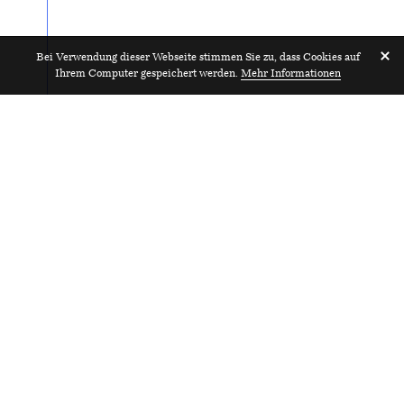
Bei Verwendung dieser Webseite stimmen Sie zu, dass Cookies auf
Ihrem Computer gespeichert werden.
Mehr Informationen
Mitglied Geschäftsleitung
2026
unterdessen 80%
unterdessen GmbH
Basel
Mi
HUB Architektur