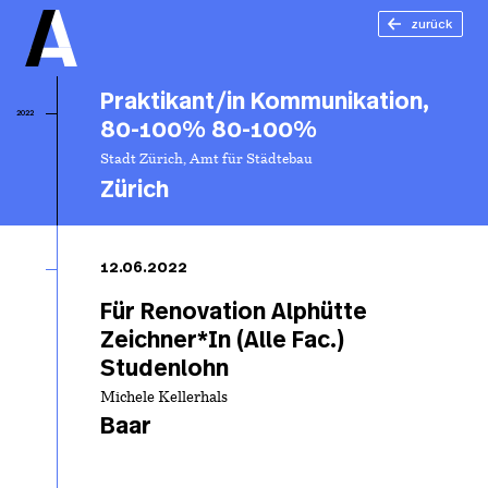
zurück
Praktikant/in Kommunikation,
2022
80-100% 80-100%
Stadt Zürich, Amt für Städtebau
Zürich
Pr
Ko
12.06.2022
80
1
Für Renovation Alphütte
Zeichner*In (Alle Fac.)
Studenlohn
Michele Kellerhals
Baar