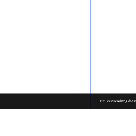
Bei Verwendung diese
HUB Architektur
Materialarch
Archite
Tiefba
2026