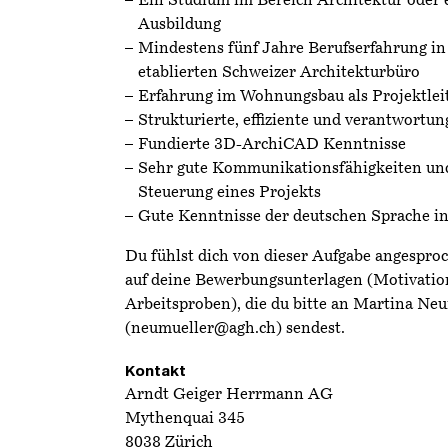
Ein Studium im Bereich Architektur oder 
Ausbildung
Mindestens fünf Jahre Berufserfahrung in
etablierten Schweizer Architekturbüro
Erfahrung im Wohnungsbau als Projektlei
Strukturierte, effiziente und verantwortu
Fundierte 3D-ArchiCAD Kenntnisse
Sehr gute Kommunikationsfähigkeiten und
Steuerung eines Projekts
Gute Kenntnisse der deutschen Sprache in
Du fühlst dich von dieser Aufgabe angespro
auf deine Bewerbungsunterlagen (Motivatio
Arbeitsproben), die du bitte an Martina Ne
(
neumueller@agh.ch
) sendest.
Kontakt
Arndt Geiger Herrmann AG
Mythenquai 345
8038 Zürich