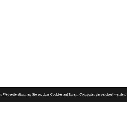
r Webseite stimmen Sie zu, dass Cookies auf Ihrem Computer gespeichert werden
iv.ch
Architekturagenda.ch
kt und Projektleiter im Hoch-/
u 100%