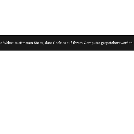
r Webseite stimmen Sie zu, dass Cookies auf Ihrem Computer gespeichert werden
iv.ch
Architekturagenda.ch
 / Teilprojektleiter:in
n/Zürich) 60-100%
ard von Euw
rat einreichen?
Redaktion:
ne-Formular:
Hochschule Luzern – Technik
Redaktion Architekturagenda
Technikumstrasse 21
,
6048
H