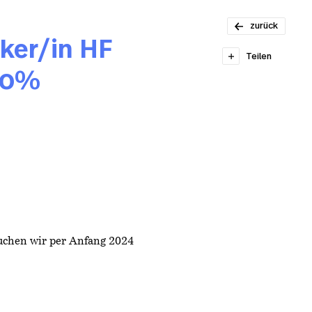
Architekt:in
Projektleitung
zurück
80–100%
iker/in HF
Teilen
00%
uchen wir per Anfang 2024