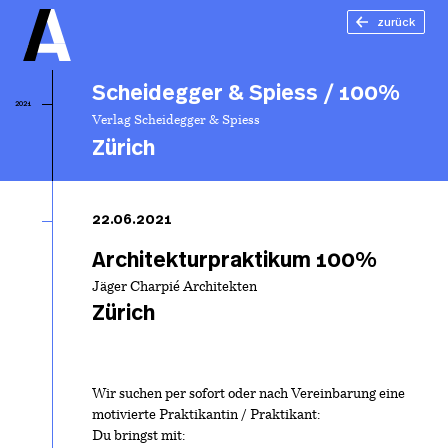
zurück
Scheidegger & Spiess / 100%
2021
Verlag Scheidegger & Spiess
Zürich
Sc
& 
22.06.2021
1
Architekturpraktikum 100%
Jäger Charpié Architekten
Zürich
Wir suchen per sofort oder nach Vereinbarung eine
motivierte Praktikantin / Praktikant:
Du bringst mit: