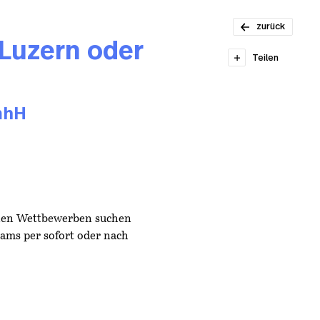
Senior-
Projektleiter*in
zurück
Architektur 80-
 Luzern oder
Teilen
100%
mhH
nen Wettbewerben suchen
eams per sofort oder nach