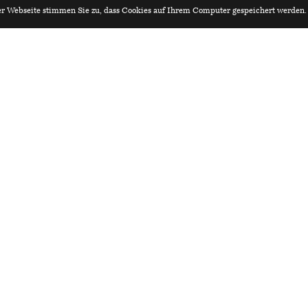
r Webseite stimmen Sie zu, dass Cookies auf Ihrem Computer gespeichert werden
iv.ch
Architekturagenda.ch
erIn / TechnikerIn Hochbau 80-
tein architekten sia fsai
rat einreichen?
Redaktion:
ne-Formular:
Hochschule Luzern – Technik
Redaktion Architekturagenda
Technikumstrasse 21
,
6048
H
redaktion@architekturagen
eiben und kommende
ren Wünschen ganz bequem