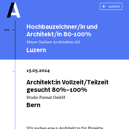
zurück
Hochbauzeichner/in und
2024
Architekt/in 80-100%
Meyer Gadient Architekten AG
Luzern
Ho
un
15.05.2024
80
Architekt:in Vollzeit/Teilzeit
gesucht 80%–100%
Studio Format GmbH
Bern
Wir suchen eine:n Architekt:in für Projekte