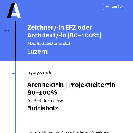
zurück
Zeichner/-in EFZ oder
2026
Architekt/-in (80–100%)
MAI Architektur GmbH
Luzern
Ze
in
07.07.2026
od
Ar
Architekt*in | Projektleiter*in
in
80–100%
10
A6 Architekten AG
Buttisholz
Für die Umsetzung verschiedener Projekte in