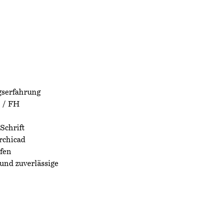
gserfahrung
 / FH
Schrift
rchicad
fen
und zuverlässige