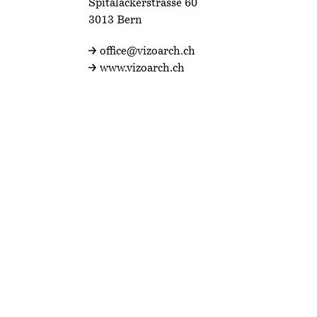
Spitalackerstrasse 60
3013 Bern
office@vizoarch.ch
www.vizoarch.ch