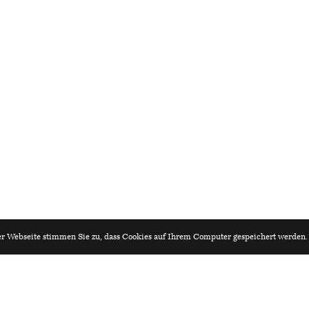
r Webseite stimmen Sie zu, dass Cookies auf Ihrem Computer gespeichert werden
iv.ch
Architekturagenda.ch
leiter:in / Architekt:in 80–100%
er Kretz