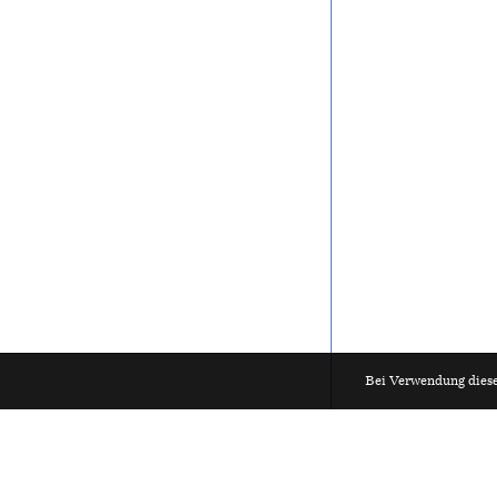
Bei Verwendung diese
HUB Architektur
Materialarch
Projekt
2025
Salewski Nat