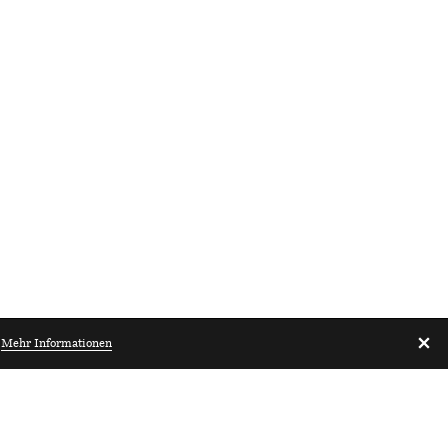
.
Mehr Informationen
Architekturbibliothek.ch
Zürich