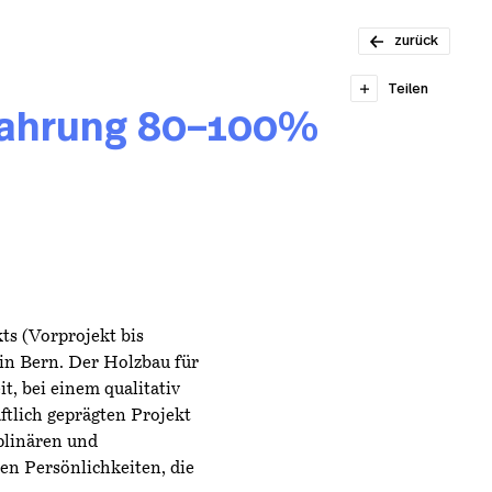
(VOR)PRAKTIK
BEI SMARCH 80-
zurück
100%
Teilen
rfahrung 80–100%
ts (Vorprojekt bis
 in Bern. Der Holzbau für
t, bei einem qualitativ
tlich geprägten Projekt
plinären und
en Persönlichkeiten, die