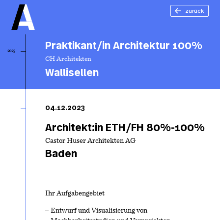
zurück
Praktikant/in Architektur 100%
2023
CH Architekten
Wallisellen
Pr
Ar
04.12.2023
1
Architekt:in ETH/FH 80%-100%
Castor Huser Architekten AG
Baden
Ihr Aufgabengebiet
Entwurf und Visualisierung von