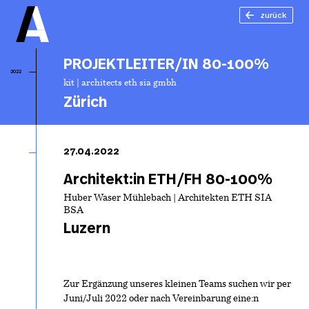
zurück
PROJEKTLEITER/IN 80-100%
2022
kit | architects eth sia gmbh
Zürich
P
80
27.04.2022
Architekt:in ETH/FH 80-100%
Huber Waser Mühlebach | Architekten ETH SIA
BSA
Luzern
Zur Ergänzung unseres kleinen Teams suchen wir per
Juni/Juli 2022 oder nach Vereinbarung eine:n