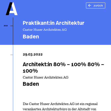
zurück
Praktikant:in Architektur
2022
Castor Huser Architekten AG
Baden
Pr
Ar
29.03.2022
Architekt:in 80% – 100% 80% –
100%
Castor Huser Architekten AG
Baden
Die Castor Huser Architekten AG ist ein regional
verankertes Architekturbüro in der Altstadt von