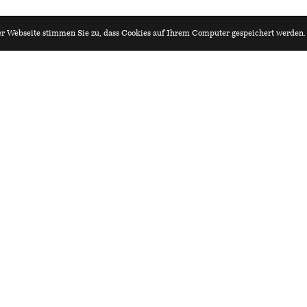
r Webseite stimmen Sie zu, dass Cookies auf Ihrem Computer gespeichert werden
iv.ch
Architekturagenda.ch
kum Architektur (80–100%)
rat einreichen?
Redaktion:
ne-Formular:
Hochschule Luzern – Technik
Redaktion Architekturagenda
Technikumstrasse 21
,
6048
H
redaktion@architekturagen
eiben und kommende
ren Wünschen ganz bequem