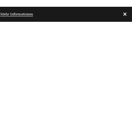
.
Mehr Informationen
Architekturbibliothek.ch
6300
Praktikum
Architektur
(80–100%)
 & Architektur
 Zentralschweiz
orw
da.ch