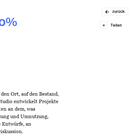
Bauleitung
80–100%
zurück
00%
Teilen
 den Ort, auf den Bestand,
tudio entwickelt Projekte
ten an dem, was
tzung und Umnutzung,
e Entwürfe, an
iskussion.