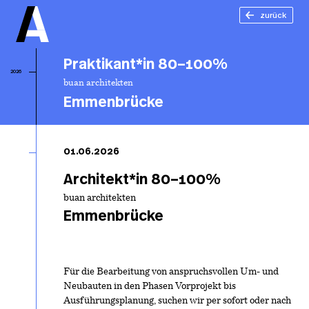
zurück
Praktikant*in 80–100%
2026
buan architekten
Emmenbrücke
Pr
80
01.06.2026
Architekt*in 80–100%
buan architekten
Emmenbrücke
Für die Bearbeitung von anspruchsvollen Um- und
Neubauten in den Phasen Vorprojekt bis
Ausführungsplanung, suchen wir per sofort oder nach