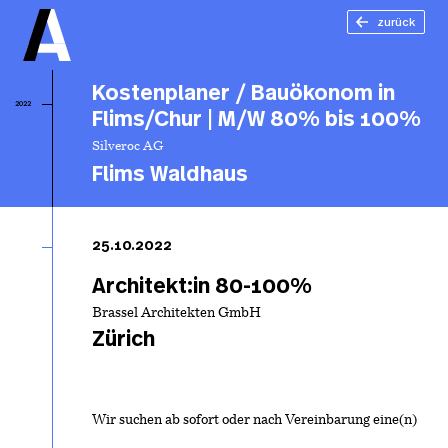
zurück
Kostenplaner / Bauökonom in
2022
Flims/Chur | M/W 80% bis 100%
Silveroc AG
Flims Waldhaus
Ko
/ 
25.10.2022
in
Fl
Architekt:in 80-100%
M
Brassel Architekten GmbH
bi
Zürich
Wir suchen ab sofort oder nach Vereinbarung eine(n)