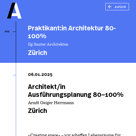
zurück
Praktikant:in Architektur 80-
2025
100%
Ilg Santer Architekten
Zürich
Pr
Ar
06.01.2025
80
Architekt/in
Ausführungsplanung 80–100%
Arndt Geiger Herrmann
Zürich
«Creating space» – wir schaffen Lebensräume für