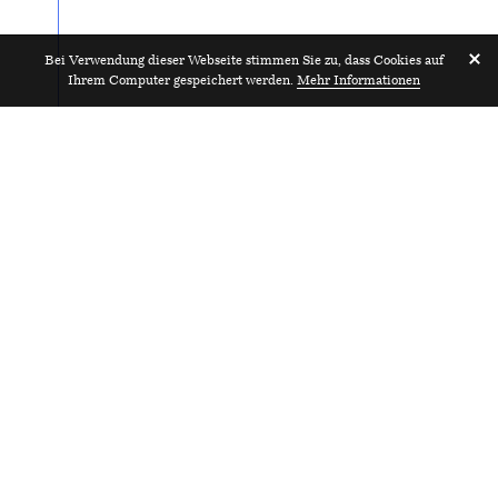
Bei Verwendung dieser Webseite stimmen Sie zu, dass Cookies auf
Ihrem Computer gespeichert werden.
Mehr Informationen
Architekt:in mit Fokus
2025
Ausführung 80–100%
Fahrni Parter Architekten GmbH
Luzern