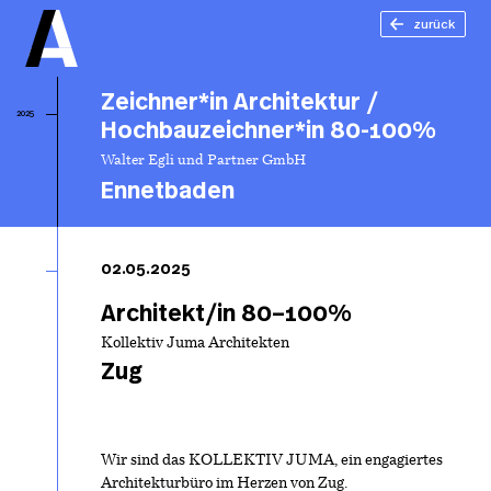
zurück
Zeichner*in Architektur /
2025
Hochbauzeichner*in 80-100%
Walter Egli und Partner GmbH
Ennetbaden
Ze
Ar
02.05.2025
Ho
80
Architekt/in 80–100%
Kollektiv Juma Architekten
Zug
Wir sind das KOLLEKTIV JUMA, ein engagiertes
Architekturbüro im Herzen von Zug.