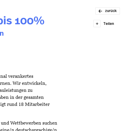
Praktikum
Städtebau &
zurück
Raumentwicklung
bis 100%
Teilen
& Architektur 80–
100%
n
onal verankertes
arnen. Wir entwickeln,
auleistungen zu
aben in der gesamten
gt rund 18 Mitarbeiter
n und Wettbewerben suchen
 eine/n deutschsprachige/n