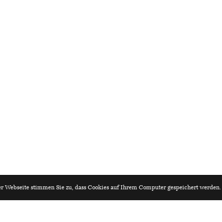
r Webseite stimmen Sie zu, dass Cookies auf Ihrem Computer gespeichert werden
iv.ch
Architekturagenda.ch
r:in EFZ Architektur (80–100 %) 80-