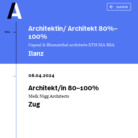
zurück
Architektin/ Architekt 80%–
2024
100%
Capaul & Blumenthal architects ETH SIA BSA
Ilanz
Ar
Ar
08.04.2024
8
Architekt/in 80–100%
Melk Nigg Architects
Zug