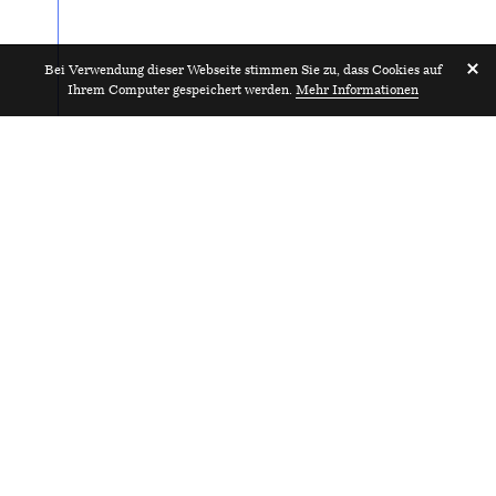
Bei Verwendung dieser Webseite stimmen Sie zu, dass Cookies auf
Ihrem Computer gespeichert werden.
Mehr Informationen
Projektleiter*in 80–100%
2024
A6 Architekten AG
Buttisholz
Pr
HUB Architektur