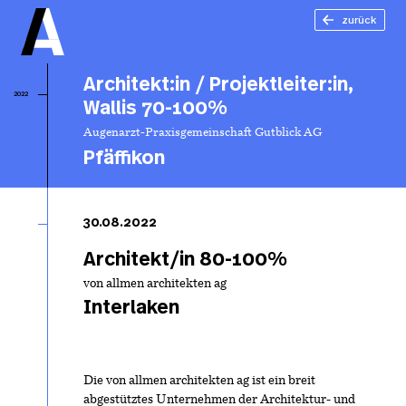
zurück
Architekt:in / Projektleiter:in,
2022
Wallis 70-100%
Augenarzt-Praxisgemeinschaft Gutblick AG
Pfäffikon
Arc
Pro
30.08.2022
Wa
1
Architekt/in 80-100%
von allmen architekten ag
Interlaken
Die von allmen architekten ag ist ein breit
abgestütztes Unternehmen der Architektur- und